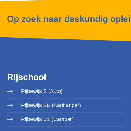
Op zoek naar deskundig ople
Rijschool
Rijbewijs B (Auto)
Rijbewijs BE (Aanhanger)
Rijbewijs C1 (Camper)