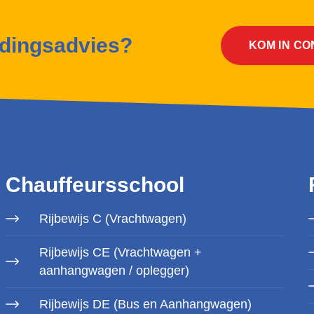
idingsadvies?
KOM IN C
Chauffeursschool
Rijbewijs C (Vrachtwagen)
Rijbewijs CE (Vrachtwagen +
aanhangwagen / oplegger)
Rijbewijs DE (Bus en Aanhangwagen)