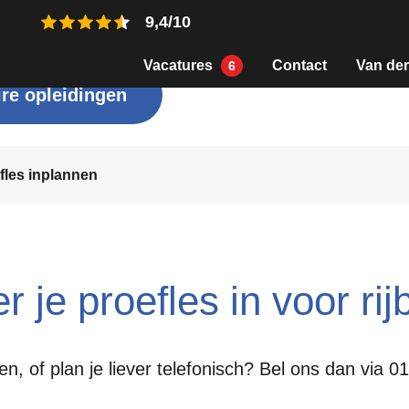
9,4/10
Vacatures
Contact
Van der
6
re opleidingen
fles inplannen
r je proefles in voor ri
n, of plan je liever telefonisch? Bel ons dan via 0