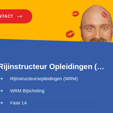
ONTACT
Rijinstructeur Opleidingen (WRM)
Rijinstructeursopleidingen (WRM)
WRM Bijscholing
Fase 1A