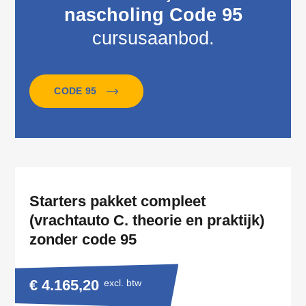
nascholing Code 95
cursusaanbod.
CODE 95
Starters pakket compleet
(vrachtauto C. theorie en praktijk)
zonder code 95
€ 4.165,20
excl. btw