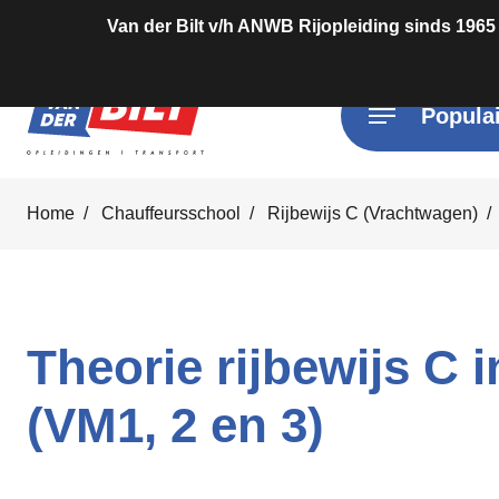
Van der Bilt v/h ANWB Rijopleiding sinds 1965
Populai
Home
Chauffeursschool
Rijbewijs C (Vrachtwagen)
Theorie rijbewijs C 
(VM1, 2 en 3)