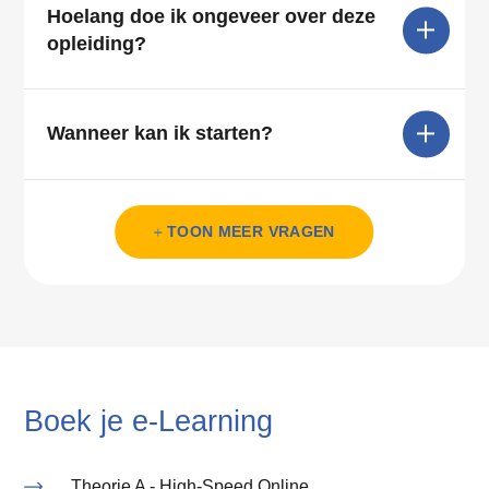
Hoelang doe ik ongeveer over deze
opleiding?
Wanneer kan ik starten?
Komen alle onderwerpen van het
Krijg ik tijdens de oefenexamens
TOON MEER VRAGEN
examen aan bod?
dezelfde vragen als bij het CBR?
Boek je e-Learning
Theorie A - High-Speed Online