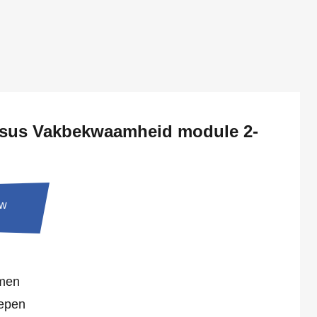
rsus Vakbekwaamheid module 2-
tw
amen
epen