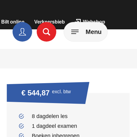
 Bilt online
Verkeersbieb
Webshop
Menu
€ 544,87
excl. btw
8 dagdelen les
1 dagdeel examen
Boeken inbegrepen