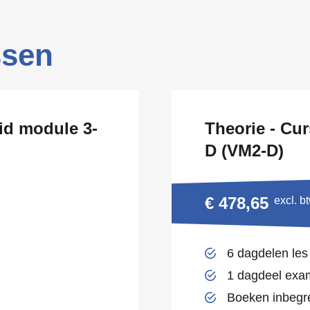
ssen
id module 3-
Theorie - Cu
D (VM2-D)
€ 478,65
excl. b
6 dagdelen les
1 dagdeel ex
Boeken inbegr