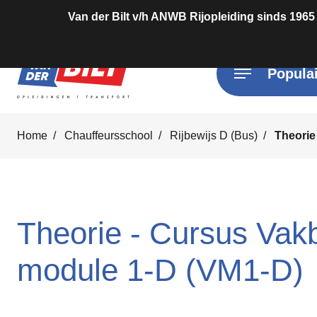
Van der Bilt v/h ANWB Rijopleiding sinds 1965
Populai
Home
Chauffeursschool
Rijbewijs D (Bus)
Theorie
Theorie - Cursus Va
module 1-D (VM1-D)