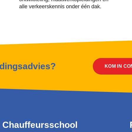
alle verkeerskennis onder één dak.
idingsadvies?
KOM IN C
Chauffeursschool