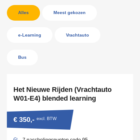
Alles
Meest gekozen
e-Learning
Vrachtauto
Bus
Het Nieuwe Rijden (Vrachtauto
W01-E4) blended learning
€ 350,-
excl. BTW
7 nascholingspunten code 95