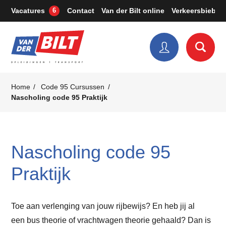
Vacatures
Contact
Van der Bilt online
Verkeersbieb
6
€ 350,-
€ 395,-
€ 395,-
€ 395,-
€ 350,-
€ 395,-
€ 350,-
excl. BTW
excl. BTW
excl. BTW
excl. BTW
excl. BTW
excl. BTW
excl. BTW
Home
Code 95 Cursussen
Nascholing code 95 Praktijk
Nascholing code 95
Praktijk
Toe aan verlenging van jouw rijbewijs? En heb jij al
een bus theorie of vrachtwagen theorie gehaald? Dan is