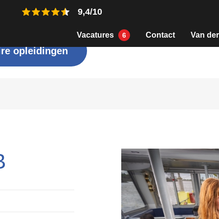
9,4/10
Vacatures
Contact
Van der
6
re opleidingen
€ 89,-
€ 89,-
Incl. BTW
Incl. BTW
B