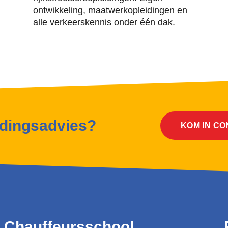
ontwikkeling, maatwerkopleidingen en
alle verkeerskennis onder één dak.
idingsadvies?
KOM IN C
Chauffeursschool