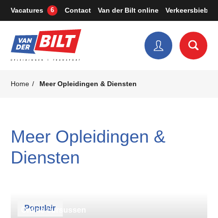
Vacatures
Contact
Van der Bilt online
Verkeersbieb
6
Home
Meer Opleidingen & Diensten
Meer Opleidingen &
Diensten
Populair
Online cursussen