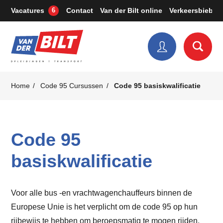
Vacatures
Contact
Van der Bilt online
Verkeersbieb
6
€ 1.395,-
€ 1965,-
€ 1.395,-
€ 1965,-
excl. BTW
excl. BTW
excl. BTW
excl. BTW
Home
Code 95 Cursussen
Code 95 basiskwalificatie
Code 95
basiskwalificatie
Voor alle bus -en vrachtwagenchauffeurs binnen de
Europese Unie is het verplicht om de code 95 op hun
rijbewijs te hebben om beroepsmatig te mogen rijden.