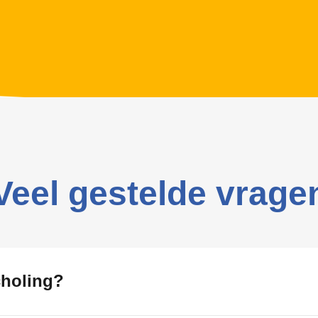
Veel gestelde vrage
choling?