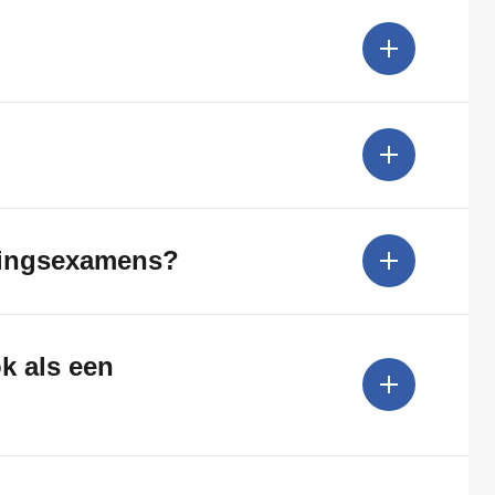
idingsexamens?
k als een