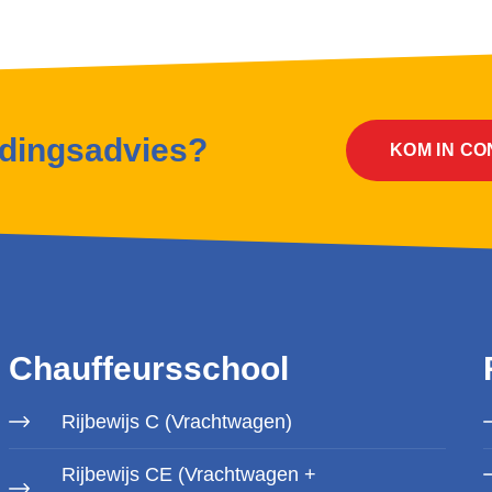
idingsadvies?
KOM IN C
Chauffeursschool
Rijbewijs C (Vrachtwagen)
Rijbewijs CE (Vrachtwagen +