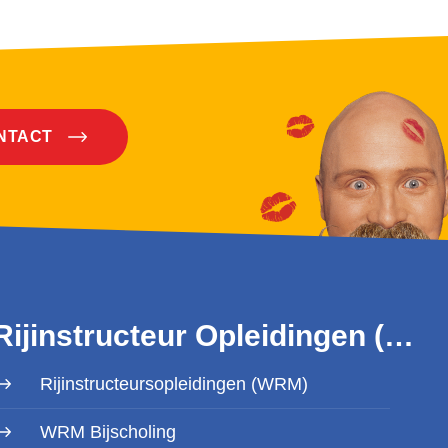
ONTACT
Rijinstructeur Opleidingen (WRM)
Rijinstructeursopleidingen (WRM)
WRM Bijscholing