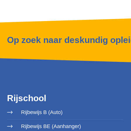
Op zoek naar deskundig ople
Rijschool
Rijbewijs B (Auto)
Rijbewijs BE (Aanhanger)