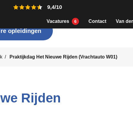
9,4/10
Vacatures
Contact
Van der
6
re opleidingen
jk
Praktijkdag Het Nieuwe Rijden (Vrachtauto W01)
uwe Rijden