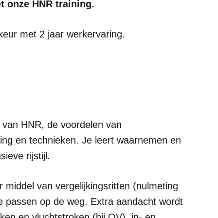
et onze HNR training.
rkeur met 2 jaar werkervaring.
n van HNR, de voordelen van
sing en technieken. Je leert waarnemen en
eve rijstijl.
door middel van vergelijkingsritten (nulmeting
te passen op de weg. Extra aandacht wordt
en en vluchtstroken (bij OV), in- en