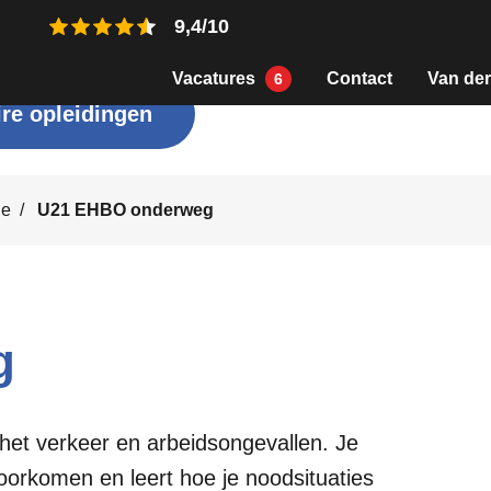
9,4/10
Vacatures
Contact
Van der
6
re opleidingen
ie
U21 EHBO onderweg
g
n het verkeer en arbeidsongevallen. Je
voorkomen en leert hoe je noodsituaties