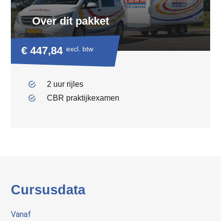
Over dit pakket
€ 447,84
excl. btw
2 uur rijles
CBR praktijkexamen
Cursusdata
Vanaf