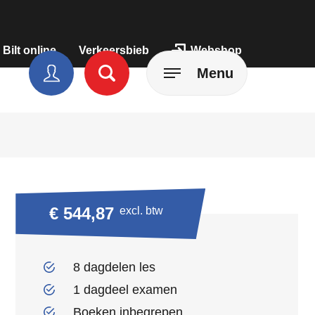
 Bilt online
Verkeersbieb
Webshop
Menu
€ 544,87
excl. btw
8 dagdelen les
1 dagdeel examen
Boeken inbegrepen