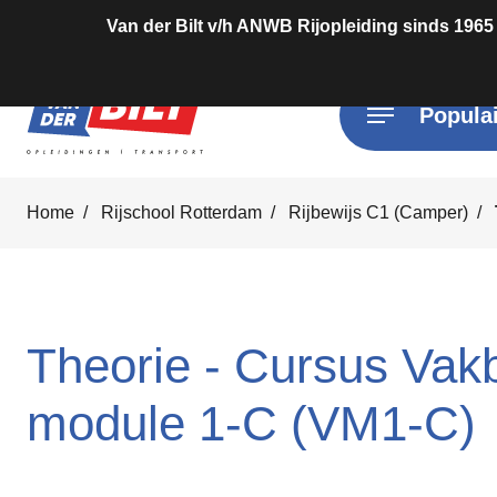
Van der Bilt v/h ANWB Rijopleiding sinds 1965
Populai
Home
Rijschool Rotterdam
Rijbewijs C1 (Camper)
Theorie - Cursus Va
module 1-C (VM1-C)