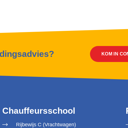
idingsadvies?
KOM IN C
Chauffeursschool
Rijbewijs C (Vrachtwagen)