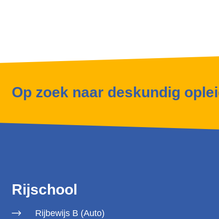
Op zoek naar deskundig ople
Rijschool
Rijbewijs B (Auto)