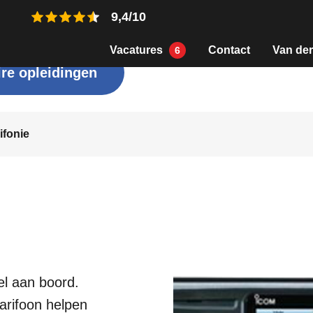
9,4/10
Vacatures
Contact
Van der
6
re opleidingen
ifonie
el aan boord.
arifoon helpen