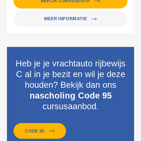
BEKIJK CURSUSDATA
MEER INFORMATIE
Heb je je vrachtauto rijbewijs
C al in je bezit en wil je deze
houden? Bekijk dan ons
nascholing Code 95
cursusaanbod.
CODE 95