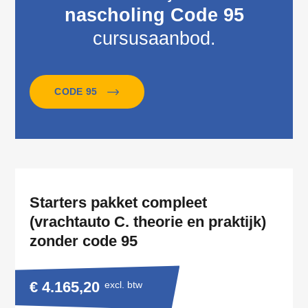
nascholing Code 95
cursusaanbod.
CODE 95
Starters pakket compleet
(vrachtauto C. theorie en praktijk)
zonder code 95
€ 4.165,20
excl. btw