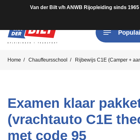
Van der Bilt v/h ANWB Rijopleiding sinds 1965
Populai
Home
Chauffeursschool
Rijbewijs C1E (Camper + a
Examen klaar pakke
(vrachtauto C1E theo
met code 95