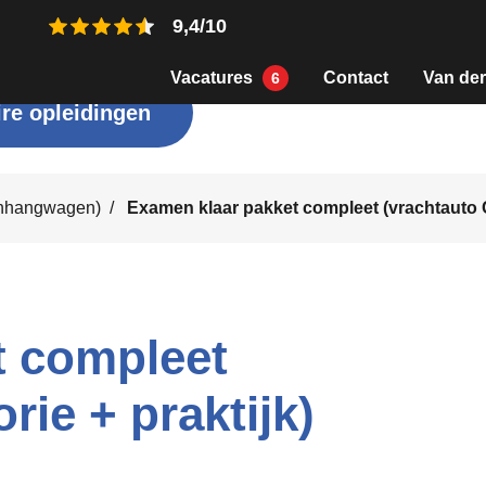
9,4/10
Vacatures
Contact
Van der
6
re opleidingen
anhangwagen)
Examen klaar pakket compleet (vrachtauto C
t compleet
rie + praktijk)