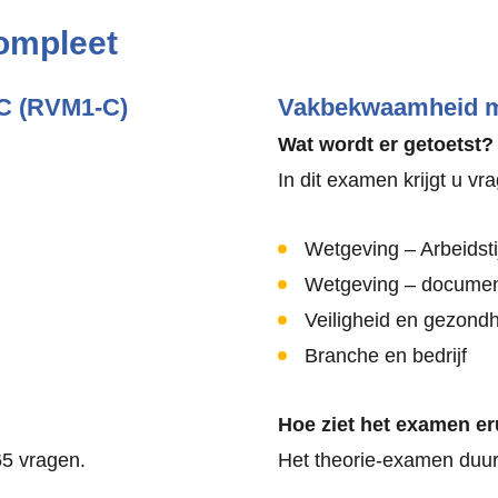
ompleet
-C (RVM1-C)
Vakbekwaamheid m
Wat wordt er getoetst?
In dit examen krijgt u vr
Wetgeving – Arbeidsti
Wetgeving – docume
Veiligheid en gezond
Branche en bedrijf
Hoe ziet het examen er
65 vragen.
Het theorie-examen duurt