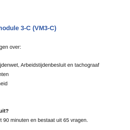
odule 3-C (VM3-C)
agen over:
jdenwet, Arbeidstijdenbesluit en tachograaf
nten
heid
uit?
 90 minuten en bestaat uit 65 vragen.