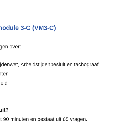
odule 3-C (VM3-C)
agen over:
jdenwet, Arbeidstijdenbesluit en tachograaf
nten
heid
uit?
 90 minuten en bestaat uit 65 vragen.