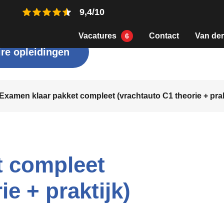
9,4/10
Vacatures
Contact
Van der
6
re opleidingen
Examen klaar pakket compleet (vrachtauto C1 theorie + prak
t compleet
e + praktijk)