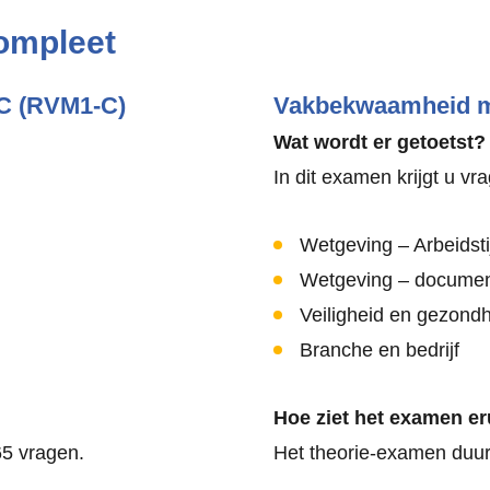
ompleet
-C (RVM1-C)
Vakbekwaamheid m
Wat wordt er getoetst?
In dit examen krijgt u vr
Wetgeving – Arbeidsti
Wetgeving – docume
Veiligheid en gezond
Branche en bedrijf
Hoe ziet het examen er
65 vragen.
Het theorie-examen duurt