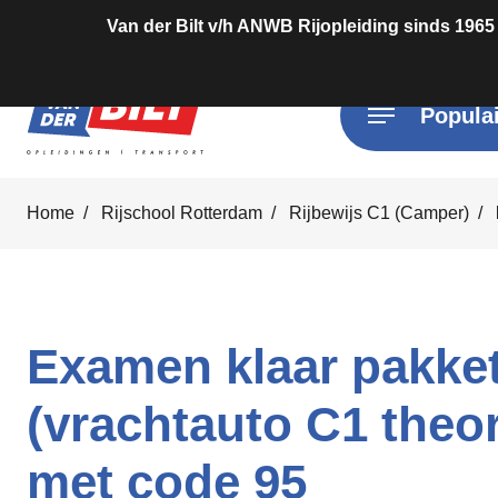
Van der Bilt v/h ANWB Rijopleiding sinds 1965
Populai
Home
Rijschool Rotterdam
Rijbewijs C1 (Camper)
Examen klaar pakke
(vrachtauto C1 theori
met code 95