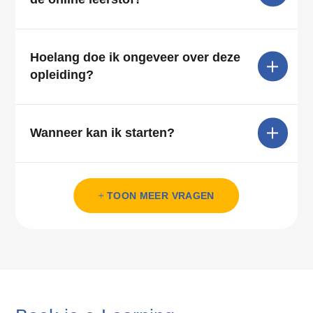
Hoelang doe ik ongeveer over deze
opleiding?
Wanneer kan ik starten?
Komen alle onderwerpen van het
Krijg ik tijdens de oefenexamens
TOON MEER VRAGEN
examen aan bod?
dezelfde vragen als bij het CBR?