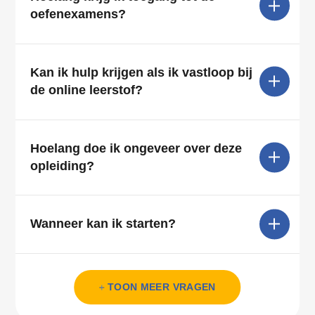
oefenexamens?
Kan ik hulp krijgen als ik vastloop bij
de online leerstof?
Hoelang doe ik ongeveer over deze
opleiding?
Wanneer kan ik starten?
Komen alle onderwerpen van het
Krijg ik tijdens de oefenexamens
TOON MEER VRAGEN
examen aan bod?
dezelfde vragen als bij het CBR?